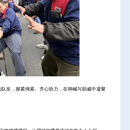
的队友，握紧绳索、齐心协力，在呐喊与助威中凝聚