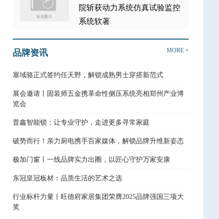
院斩获动力系统仿真试验监控
系统软著
MORE +
品牌资讯
塞域骆正式签约任天野，解锁成熟男士穿搭新范式
展会邀请丨固装师五金携革命性侧压系统亮相郑州产业博
览会
普鑫智能锁：让专业守护，走进更多寻常家庭
破势而行！亲力厨电携手百家媒体，解锁品牌升维新姿态
极加门窗丨一线品牌实力出圈，以匠心守护万家安康
东冠皇冠板材：品质生活的艺术之选
行业标杆力量丨旺德府家居集团荣膺2025品牌强国三项大
奖