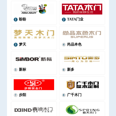
盼盼
TATA门业
1
2
梦天
尚品本色
3
4
新标
新多
5
6
步阳
广千木门
7
8