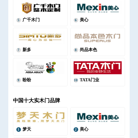
广千木门
美心
5
6
新多
尚品本色
7
8
盼盼
TATA门业
9
10
中国十大实木门品牌
梦天
美心
1
2