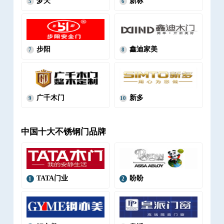
梦天
新标
5
6
步阳
鑫迪家美
7
8
广千木门
新多
9
10
中国十大不锈钢门品牌
TATA门业
盼盼
1
2