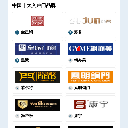
中国十大入户门品牌
金星铜
苏君
1
2
皇派
钢亦美
3
4
菲尔特
凤明钢门
5
6
雅帝乐
康宇
7
8