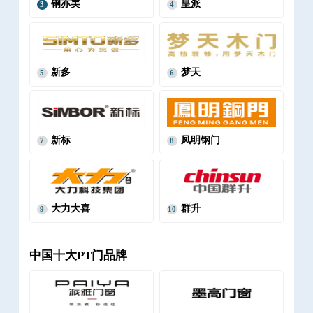
钢亦美
皇派
3
4
新多
梦天
5
6
新标
凤明钢门
7
8
大力大喜
群升
9
10
中国十大PT门品牌