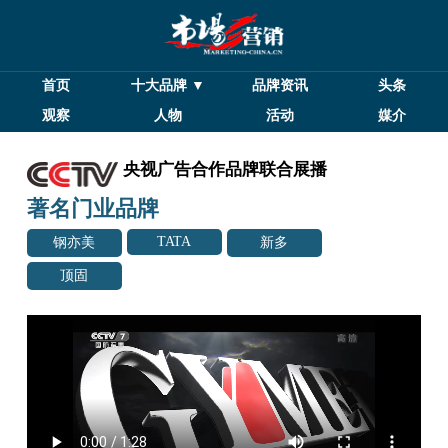
首页
十大品牌 ▼
品牌资讯
头条
观察
人物
活动
媒介
央视广告合作品牌联合展播
著名门业品牌
TATA
钢亦美
新多
顶固