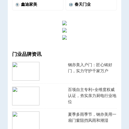
鑫迪家美
春天门业
9
10
门业品牌资讯
钢亦美入户门：匠心铸好
门，实力守护千家万户
百项自主专利+全维度权威
认证，夯实亲力厨电行业地
位
夏季多雨季节，钢亦美用一
扇门窗阻挡风雨和潮湿