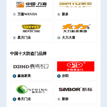
万嘉WANJIA
新多
7
8
星月门业
大力大喜
9
10
中国十大防盗门品牌
鑫迪家美
步阳
1
2
春天门业
新标
3
4