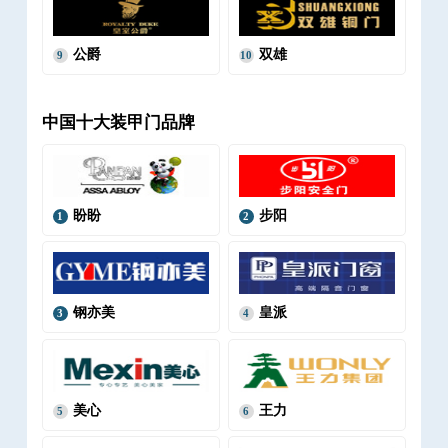
公爵
双雄
9
10
中国十大装甲门品牌
盼盼
步阳
1
2
钢亦美
皇派
3
4
美心
王力
5
6