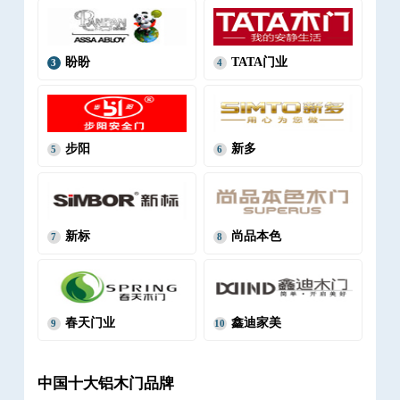
盼盼
TATA门业
3
4
步阳
新多
5
6
新标
尚品本色
7
8
春天门业
鑫迪家美
9
10
中国十大铝木门品牌