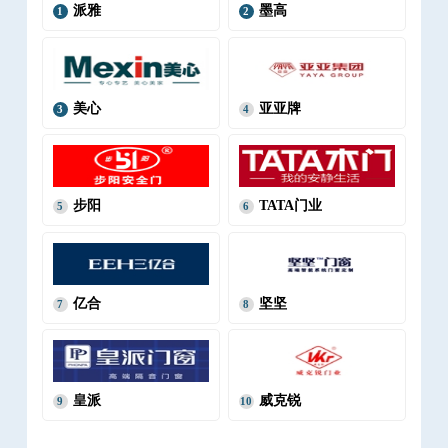
派雅
墨高
1
2
美心
亚亚牌
3
4
步阳
TATA门业
5
6
亿合
坚坚
7
8
皇派
威克锐
9
10