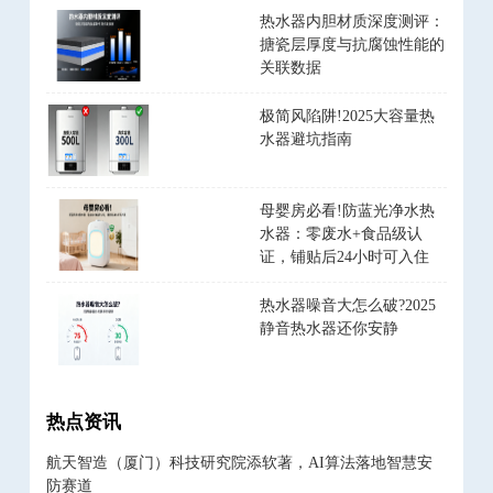
热水器内胆材质深度测评：
搪瓷层厚度与抗腐蚀性能的
关联数据
极简风陷阱!2025大容量热
水器避坑指南
母婴房必看!防蓝光净水热
水器：零废水+食品级认
证，铺贴后24小时可入住
热水器噪音大怎么破?2025
静音热水器还你安静
热点资讯
航天智造（厦门）科技研究院添软著，AI算法落地智慧安
防赛道