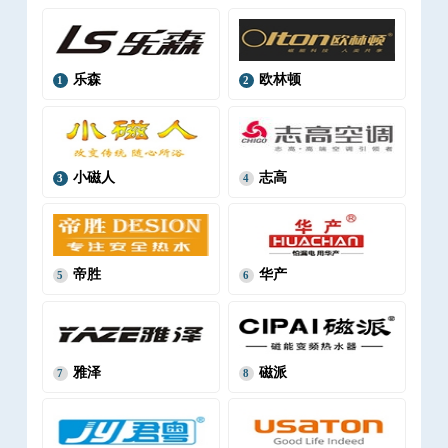
乐森
欧林顿
1
2
小磁人
志高
3
4
帝胜
华产
5
6
雅泽
磁派
7
8