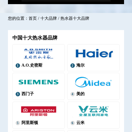
您的位置：
首页
/
十大品牌
/ 热水器十大品牌
中国十大热水器品牌
A.O.史密斯
海尔
1
2
西门子
美的
3
4
阿里斯顿
云米
5
6