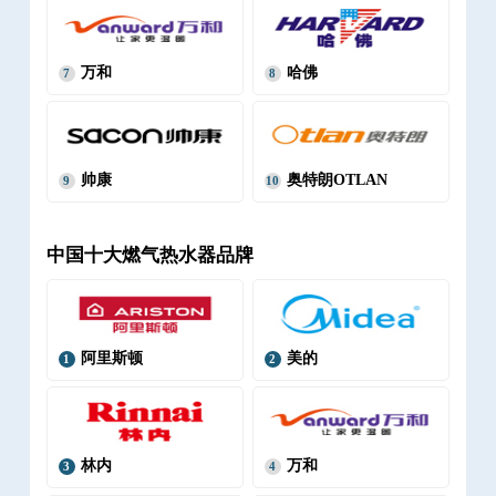
万和
哈佛
7
8
帅康
奥特朗OTLAN
9
10
中国十大燃气热水器品牌
阿里斯顿
美的
1
2
林内
万和
3
4