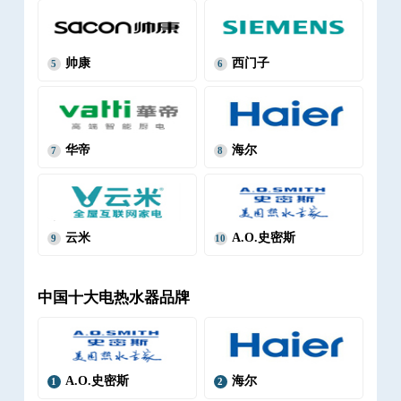
帅康
西门子
5
6
华帝
海尔
7
8
云米
A.O.史密斯
9
10
中国十大电热水器品牌
A.O.史密斯
海尔
1
2