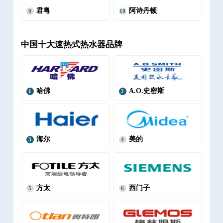
君粤
阿诗丹顿
9
10
中国十大速热式热水器品牌
哈佛
A.O.史密斯
1
2
海尔
美的
3
4
方太
西门子
5
6