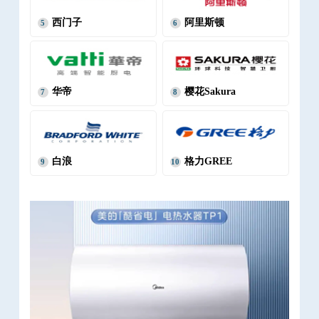
西门子
阿里斯顿
5
6
华帝
樱花Sakura
7
8
白浪
格力GREE
9
10