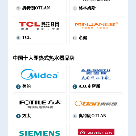
奥特朗OTLAN
格林姆斯
7
8
TCL
名健
9
10
中国十大即热式热水器品牌
美的
A.O.史密斯
1
2
方太
奥特朗OTLAN
3
4