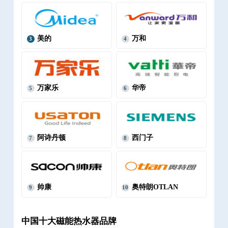
美的
万和
3
4
万家乐
华帝
5
6
阿诗丹顿
西门子
7
8
帅康
奥特朗OTLAN
9
10
中国十大磁能热水器品牌