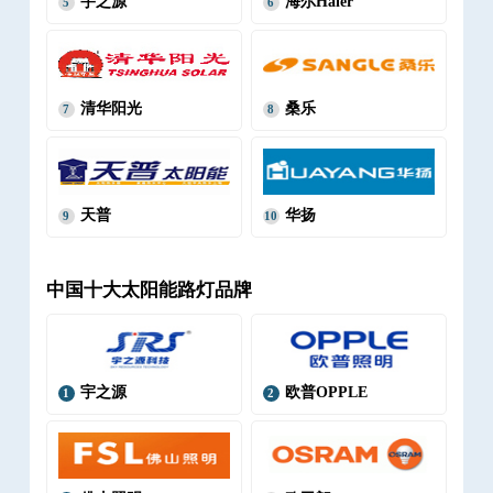
宇之源
海尔Haier
5
6
清华阳光
桑乐
7
8
天普
华扬
9
10
中国十大太阳能路灯品牌
宇之源
欧普OPPLE
1
2