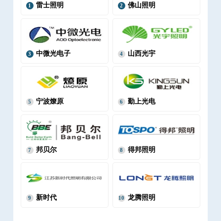
雷士照明
佛山照明
1
2
中微光电子
山西光宇
3
4
宁波燎原
勤上光电
5
6
邦贝尔
得邦照明
7
8
新时代
龙腾照明
9
10