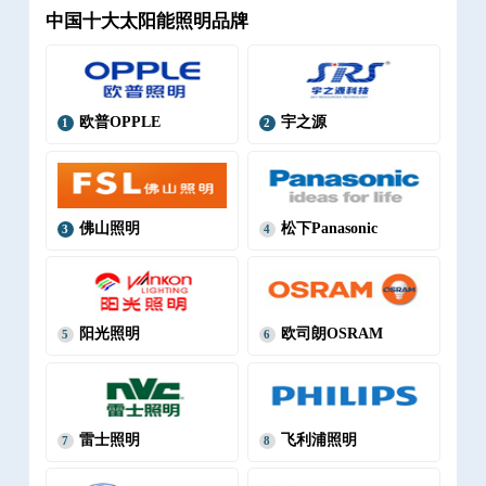
中国十大太阳能照明品牌
欧普OPPLE
宇之源
1
2
佛山照明
松下Panasonic
3
4
阳光照明
欧司朗OSRAM
5
6
雷士照明
飞利浦照明
7
8