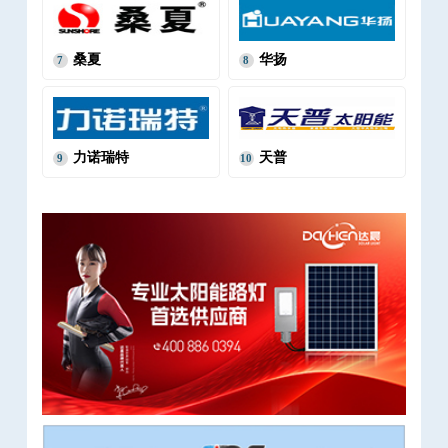
桑夏
华扬
7
8
力诺瑞特
天普
9
10