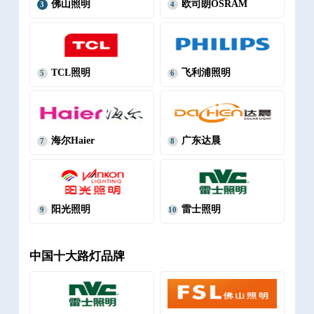
佛山照明
欧司朗OSRAM
3
4
TCL照明
飞利浦照明
5
6
海尔Haier
广东达晨
7
8
阳光照明
雷士照明
9
10
中国十大路灯品牌