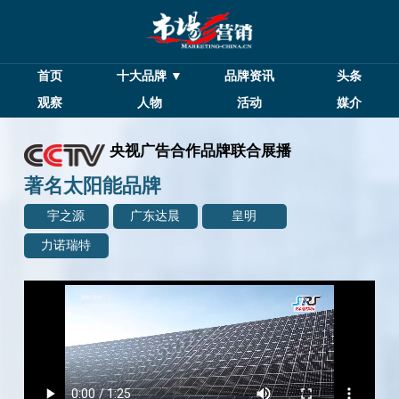
首页
十大品牌 ▼
品牌资讯
头条
观察
人物
活动
媒介
央视广告合作品牌联合展播
著名太阳能品牌
宇之源
广东达晨
皇明
力诺瑞特