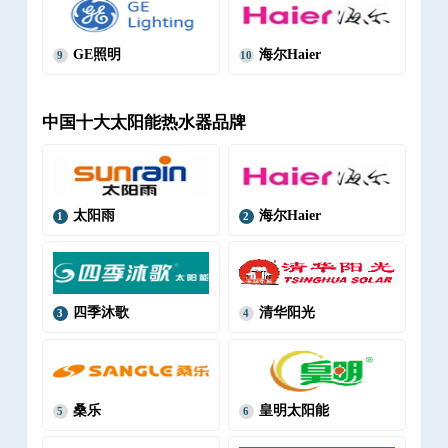
GE照明
海尔Haier
9
10
中国十大太阳能热水器品牌
太阳雨
海尔Haier
1
2
四季沐歌
清华阳光
3
4
桑乐
皇明太阳能
5
6